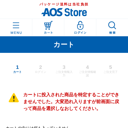
パッケージ送料は当社負担
カート
1
2
3
4
5
カート
ログイン
ご注文情報入
ご注文情報確
ご注文完了
力
認
カートに投入された商品を特定することができ
ませんでした。大変恐れ入りますが前画面に戻
って商品を選択しなおしてください。