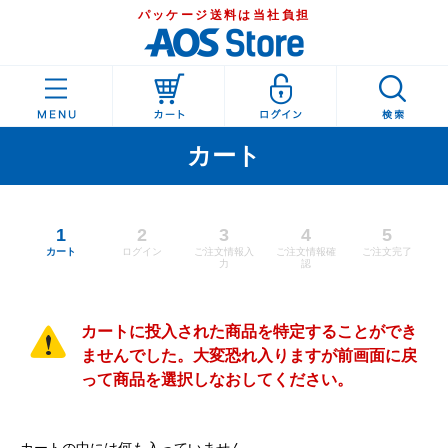
パッケージ送料は当社負担
カート
1
2
3
4
5
カート
ログイン
ご注文情報入
ご注文情報確
ご注文完了
力
認
カートに投入された商品を特定することができ
ませんでした。大変恐れ入りますが前画面に戻
って商品を選択しなおしてください。