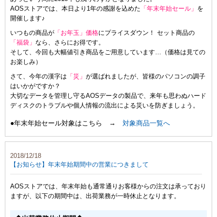
AOSストアでは、本日より1年の感謝を込めた
「年末年始セール」
を
開催します♪
いつもの商品が
「お年玉」価格
にプライスダウン！ セット商品の
「福袋」
なら、さらにお得です。
そして、今回も大幅値引き商品をご用意しています…（価格は見ての
お楽しみ）
さて、今年の漢字は
「災」
が選ばれましたが、皆様のパソコンの調子
はいかがですか？
大切なデータを管理し守るAOSデータの製品で、来年も思わぬハード
ディスクのトラブルや個人情報の流出による災いを防ぎましょう。
●年末年始セール対象はこちら →
対象商品一覧へ
2018/12/18
【お知らせ】年末年始期間中の営業につきまして
AOSストアでは、年末年始も通常通りお客様からの注文は承っており
ますが、以下の期間中は、出荷業務が一時休止となります。