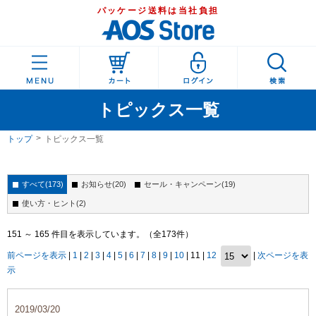
パッケージ送料は当社負担
トピックス一覧
トップ
トピックス一覧
すべて(173)
お知らせ(20)
セール・キャンペーン(19)
使い方・ヒント(2)
151 ～ 165 件目を表示しています。（全173件）
前ページを表示
|
1
|
2
|
3
|
4
|
5
|
6
|
7
|
8
|
9
|
10
| 11 |
12
|
次ページを表
示
2019/03/20