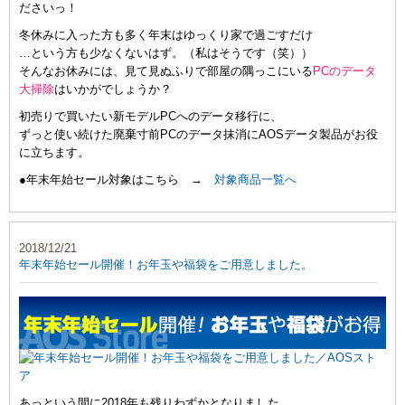
ださいっ！
冬休みに入った方も多く年末はゆっくり家で過ごすだけ
…という方も少なくないはず。（私はそうです（笑））
そんなお休みには、見て見ぬふりで部屋の隅っこにいる
PCのデータ
大掃除
はいかがでしょうか？
初売りで買いたい新モデルPCへのデータ移行に、
ずっと使い続けた廃棄寸前PCのデータ抹消にAOSデータ製品がお役
に立ちます。
●年末年始セール対象はこちら →
対象商品一覧へ
2018/12/21
年末年始セール開催！お年玉や福袋をご用意しました。
あっという間に2018年も残りわずかとなりました。