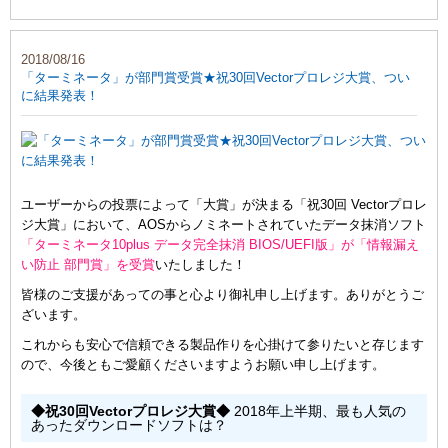
2018/08/16
「ターミネータ」が部門賞受賞★祝30回Vectorプロレジ大賞、つい
に結果発表！
ユーザーからの投票によって「大賞」が決まる「祝30回 Vectorプロレ
ジ大賞」において、AOSからノミネートされていたデータ抹消ソフト
「ターミネータ10plus データ完全抹消 BIOS/UEFI版」が「情報漏え
い防止 部門賞」を受賞
いたしました！
皆様のご支援があっての事と心より御礼申し上げます。ありがとうご
ざいます。
これからも安心で信頼できる製品作りを心掛けて参りたいと存じます
ので、今後ともご愛顧くださいますようお願い申し上げます。
◆祝30回Vectorプロレジ大賞◆
2018年上半期、最も人気の
あったダウンロードソフトは？