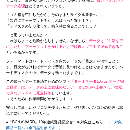
ところで、皆さんは新しいパソコンに移行する前に、
古いパソコンの
データ処理
はどうされていますか。
「ゴミ箱を空にしたから、そのままリサイクル業者へ…」
「普通にフォーマットをかければもっと安全！？」
「ディスクの初期化って、購入時に戻ることでしょ？」
…と思っていませんか？
これはちょっと危険かもしれません。なぜなら、
データはゴミ箱を空
にしたり、フォーマットをかけるだけでは復元ソフトで復元できる
こ
とがあるからです。
フォーマットはハードディスク内のデータの「目次」を消すことで
す。目次がなければデータは普通に見つけることはできませんが、ハ
ードディスクの中にデータは残ったままです。
この残ったデータを消すためのソフト
「ターミネータ10plus データ完
全抹消」は、データの上に意味のないデータ(1や0)を上書きし、復元
できないレベルに完全抹消
しています。
（そのために作業時間がかかります…）
安心して新しいパソコンを使うために、ぜひ古いパソコンの処理も忘
れずに行ってくださいね。
●「BCN AWARD」10年連続受賞記念セール対象はこちら →
対象
商品一覧へ（全商品対象です！）