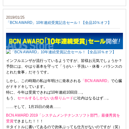
2019/01/25
「BCN AWARD」10年連続受賞記念セール！【全品10％オフ】
インフルエンザが流行っているようですが、皆様お元気でしょうか？
予防には、やはり基本を守って「うがい・手洗い・休養・バランスの
とれた食事」だそうです。
しかし、この時期の私は年明けに発表される
「BCN AWARD」
で心臓
がドキドキしています。
特に、今年は受賞できれば10年連続10回目…。
もう、
セールするしかないお祭りムード
に社内はなるはず…。
……そして、1月15日の発表……
BCN AWARD 2019「システムメンテナンスソフト部門」最優秀賞を
受賞
できました！！！
※タイトルに書いてあるので勿体ぶっても仕方がないのですが（笑）