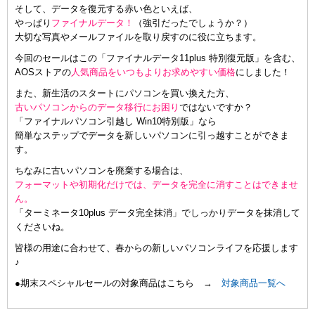
そして、データを復元する赤い色といえば、
やっぱり
ファイナルデータ！
（強引だったでしょうか？）
大切な写真やメールファイルを取り戻すのに役に立ちます。
今回のセールはこの「ファイナルデータ11plus 特別復元版」を含む、
AOSストアの
人気商品をいつもよりお求めやすい価格
にしました！
また、新生活のスタートにパソコンを買い換えた方、
古いパソコンからのデータ移行にお困り
ではないですか？
「ファイナルパソコン引越し Win10特別版」なら
簡単なステップでデータを新しいパソコンに引っ越すことができま
す。
ちなみに古いパソコンを廃棄する場合は、
フォーマットや初期化だけでは、データを完全に消すことはできませ
ん。
「ターミネータ10plus データ完全抹消」でしっかりデータを抹消して
くださいね。
皆様の用途に合わせて、春からの新しいパソコンライフを応援します
♪
●期末スペシャルセールの対象商品はこちら →
対象商品一覧へ