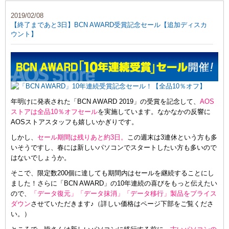
2019/02/08
【終了まであと3日】BCN AWARD受賞記念セール【追加ディスカ
ウント】
年明けに発表された「BCN AWARD 2019」の受賞を記念して、
AOS
ストアは全品10％オフセール
を実施しています。なかなかの反響に
AOSストアスタッフも嬉しいかぎりです。
しかし、
セール期間は残りあと約3日。
この週末は3連休という方も多
いそうですし、春には新しいパソコンでスタートしたい方も多いので
はないでしょうか。
そこで、限定数200個に達しても期間内はセールを継続することにし
ました！さらに「BCN AWARD」の10年連続の喜びをもっと伝えたい
ので、
「データ復元」「データ抹消」「データ移行」製品をプライス
ダウン
させていただきます♪（詳しい価格はページ下部をご覧くださ
い。）