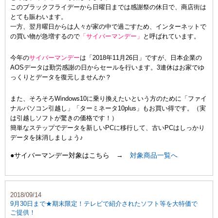
このブラックフライデーから日曜日までは感謝祭の休日で、商店街は
とても賑わいます。
一方、翌月曜日からは人々が家の中で過ごすため、インターネットで
の買い物が急増するので
「サイバーマンデー」
と呼ばれています。
今年の
サイバーマンデー
は「2018年11月26日」ですが、日本企業の
AOSデータは勤労感謝の日からセールを行います。3連休はお家でゆ
っくりとデータを復元しませんか？
また、そろそろWindows10に乗り換えたいという方のために「ファイ
ナルパソコン引越し」「ターミネータ10plus」もお買い得です。（実
は引越しソフトが驚きの価格です！）
簡単なステップでデータを新しいPCに移行して、古いPCはしっかり
データを抹消しましょう♪
●サイバーマンデー対象はこちら →
対象商品一覧へ
2018/09/14
9月30日まで★期末限定！テレビで紹介されたソフト等を大特価で
ご提供！