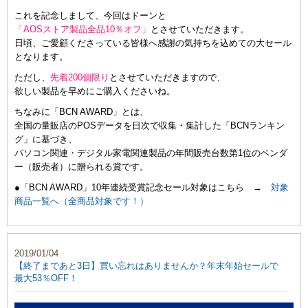
これを記念しまして、今回はドーンと
「AOSストア製品全品10％オフ」
とさせていただきます。
日頃、ご愛顧くださっている皆様へ感謝の気持ちを込めての大セール
となります。
ただし、
先着200個限り
とさせていただきますので、
欲しい製品を早めにご購入くださいね。
ちなみに「BCN AWARD」とは、
全国の量販店のPOSデータを日次で収集・集計した「BCNランキン
グ」に基づき、
パソコン関連・デジタル家電関連製品の年間販売台数第1位のベンダ
ー（販売者）に贈られる賞です。
●「BCN AWARD」10年連続受賞記念セール対象はこちら →
対象
商品一覧へ（全商品対象です！）
2019/01/04
【終了まであと3日】買い忘れはありませんか？年末年始セールで
最大53％OFF！