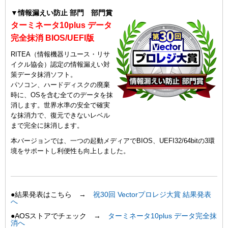
▼情報漏えい防止 部門 部門賞
ターミネータ10plus データ
完全抹消 BIOS/UEFI版
RITEA（情報機器リユース・リサ
イクル協会）認定の情報漏えい対
策データ抹消ソフト。
パソコン、ハードディスクの廃棄
時に、OSを含む全てのデータを抹
消します。世界水準の安全で確実
な抹消力で、復元できないレベル
まで完全に抹消します。
本バージョンでは、一つの起動メディアでBIOS、UEFI32/64bitの3環
境をサポートし利便性も向上しました。
●結果発表はこちら →
祝30回 Vectorプロレジ大賞 結果発表
へ
●AOSストアでチェック →
ターミネータ10plus データ完全抹
消へ