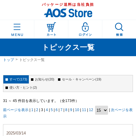
パッケージ送料は当社負担
トピックス一覧
トップ
トピックス一覧
すべて(173)
お知らせ(20)
セール・キャンペーン(19)
使い方・ヒント(2)
31 ～ 45 件目を表示しています。（全173件）
前ページを表示
|
1
|
2
| 3 |
4
|
5
|
6
|
7
|
8
|
9
|
10
|
11
|
12
|
次ページを表
示
2025/03/14