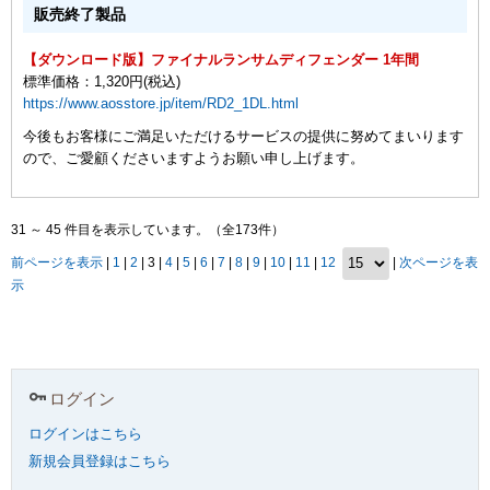
販売終了製品
【ダウンロード版】ファイナルランサムディフェンダー 1年間
標準価格：1,320円(税込)
https://www.aosstore.jp/item/RD2_1DL.html
今後もお客様にご満足いただけるサービスの提供に努めてまいります
ので、ご愛顧くださいますようお願い申し上げます。
31 ～ 45 件目を表示しています。（全173件）
前ページを表示
|
1
|
2
| 3 |
4
|
5
|
6
|
7
|
8
|
9
|
10
|
11
|
12
|
次ページを表
示
ログイン
ログインはこちら
新規会員登録はこちら