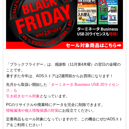
「ブラックフライデー」は、感謝祭（11月第4木曜）の翌日の金曜の
ことです。
暑すぎた今年は、AOSストアは2週間前からお買得になります！
先月から取扱い開始した
「ターミネータ Business USB 20ライセン
ス」も
引き続きセール対象
となっています。
PCのリサイクルや廃棄時にデータを完全に削除できます。
情報漏洩や個人情報保護の対策
にお役立てください。
定番商品もセール対象になっていますので、この機会にぜひAOSスト
アをご利用ください！