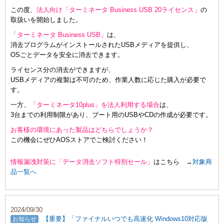
この度、
法人向け「ターミネータ Business USB 20ライセンス」
の
取扱いを開始しました。
「ターミネータ Business USB」
は、
消去プログラムがインストールされたUSBメディアを提供し、
OSごとデータを安全に消去できます。
ライセンス分の消去ができますが、
USBメディアの複製は不可のため、作業人数に応じた購入が必要で
す。
一方、
「ターミネータ10plus」を法人利用する場合
は、
3台までの利用制限があり、ブート用のUSBやCDの作成が必要です。
お客様の環境にあった製品はどちらでしょうか？
この機会にぜひAOSストアでご検討ください！
情報漏洩対策に「データ消去ソフト特別セール」
はこちら →
対象商
品一覧へ
2024/09/30
【重要】「ファイナルいつでも高速化 Windows10対応版
お知らせ