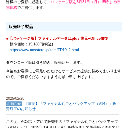
皆様のご愛顧に感謝して、
パッケージ版を3月31日（月）15時まで特
別価格
でご提供します。
販売終了製品
●【パッケージ版】ファイナルデータ11plus 復元+Office修復
標準価格：15,180円(税込)
https://www.aosstore.jp/item/FD10_2.html
ダウンロード版は引き続き、販売いたします。
今後もお客様にご満足いただけるサービスの提供に努めてまいります
ので、ご愛顧くださいますようお願い申し上げます。
2025/02/28
【重要】「ファイナル丸ごとバックアップ（V14）」販
お知らせ
売終了のお知らせ
この度、AOSストアにて販売中の「ファイナル丸ごとバックアップ
（V14）」は、2025年3月31日（月）を持ちまして販売終了させてい