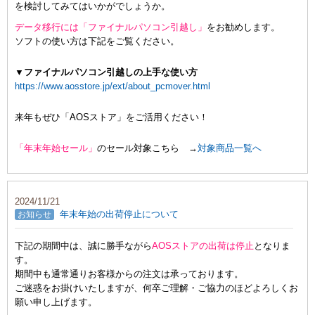
を検討してみてはいかがでしょうか。
データ移行には「ファイナルパソコン引越し」
をお勧めします。
ソフトの使い方は下記をご覧ください。
▼ファイナルパソコン引越しの上手な使い方
https://www.aosstore.jp/ext/about_pcmover.html
来年もぜひ「AOSストア」をご活用ください！
「年末年始セール」
のセール対象こちら →
対象商品一覧へ
2024/11/21
年末年始の出荷停止について
お知らせ
下記の期間中は、誠に勝手ながら
AOSストアの出荷は停止
となりま
す。
期間中も通常通りお客様からの注文は承っております。
ご迷惑をお掛けいたしますが、何卒ご理解・ご協力のほどよろしくお
願い申し上げます。