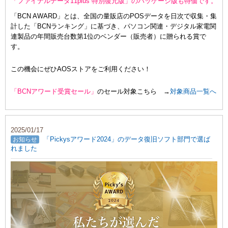
「ファイナルデータ11plus 特別復元版」のパッケージ版も特価です。
「BCN AWARD」とは、全国の量販店のPOSデータを日次で収集・集
計した「BCNランキング」に基づき、パソコン関連・デジタル家電関
連製品の年間販売台数第1位のベンダー（販売者）に贈られる賞で
す。
この機会にぜひAOSストアをご利用ください！
「BCNアワード受賞セール」
のセール対象こちら →
対象商品一覧へ
2025/01/17
「Pickysアワード2024」のデータ復旧ソフト部門で選ば
お知らせ
れました