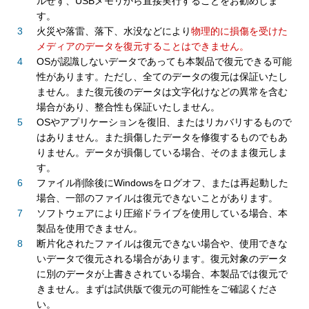
ルせず、USBメモリから直接実行することをお勧めしま
す。
火災や落雷、落下、水没などにより
物理的に損傷を受けた
メディアのデータを復元することはできません。
OSが認識しないデータであっても本製品で復元できる可能
性があります。ただし、全てのデータの復元は保証いたし
ません。また復元後のデータは文字化けなどの異常を含む
場合があり、整合性も保証いたしません。
OSやアプリケーションを復旧、またはリカバリするもので
はありません。また損傷したデータを修復するものでもあ
りません。データが損傷している場合、そのまま復元しま
す。
ファイル削除後にWindowsをログオフ、または再起動した
場合、一部のファイルは復元できないことがあります。
ソフトウェアにより圧縮ドライブを使用している場合、本
製品を使用できません。
断片化されたファイルは復元できない場合や、使用できな
いデータで復元される場合があります。復元対象のデータ
に別のデータが上書きされている場合、本製品では復元で
きません。まずは試供版で復元の可能性をご確認くださ
い。