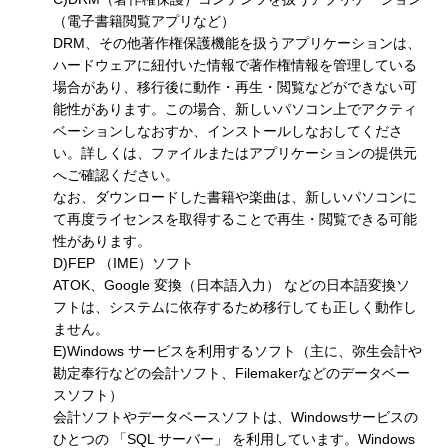
（電子書籍閲覧アプリなど）
DRM、その他著作権保護機能を扱うアプリケーションは、
ハードウェアに紐付いた情報で著作権情報を管理している
場合があり、移行後に動作・再生・閲覧などができない可
能性があります。この場合、新しいパソコン上でアクティ
ベーションしなおすか、インストールしなおしてくださ
い。詳しくは、ファイルまたはアプリケーションの提供元
へご確認ください。
なお、ダウンロードした書籍や楽曲は、新しいパソコンに
て再度ライセンスを取得することで再生・閲覧できる可能
性があります。
D)FEP （IME）ソフト
ATOK、Google 変換（日本語入力） などの日本語変換ソ
フトは、システムに依存するため移行しても正しく動作し
ません。
E)Windows サービスを利用するソフト（主に、弥生会計や
勘定奉行などの会計ソフト、Filemakerなどのデータベー
スソフト）
会計ソフトやデータベースソフトは、Windowsサービスの
ひとつの 「SQL サーバー」 を利用しています。Windows