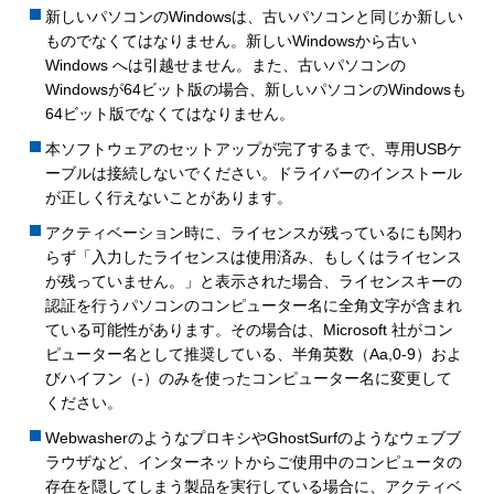
新しいパソコンのWindowsは、古いパソコンと同じか新しい
ものでなくてはなりません。新しいWindowsから古い
Windows へは引越せません。また、古いパソコンの
Windowsが64ビット版の場合、新しいパソコンのWindowsも
64ビット版でなくてはなりません。
本ソフトウェアのセットアップが完了するまで、専用USBケ
ーブルは接続しないでください。ドライバーのインストール
が正しく行えないことがあります。
アクティベーション時に、ライセンスが残っているにも関わ
らず「入力したライセンスは使用済み、もしくはライセンス
が残っていません。」と表示された場合、ライセンスキーの
認証を行うパソコンのコンピューター名に全角文字が含まれ
ている可能性があります。その場合は、Microsoft 社がコン
ピューター名として推奨している、半角英数（Aa,0-9）およ
びハイフン（-）のみを使ったコンピューター名に変更して
ください。
WebwasherのようなプロキシやGhostSurfのようなウェブブ
ラウザなど、インターネットからご使用中のコンピュータの
存在を隠してしまう製品を実行している場合に、アクティベ