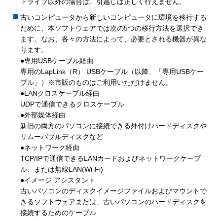
ドライブ以外の場合は、引越しは正しく行えません。
古いコンピュータから新しいコンピュータに環境を移行する
ために、本ソフトウェアでは次の5つの移行方法を選択でき
ます。なお、各々の方法によって、必要とされる機器が異な
ります。
●専用USBケーブル経由
専用のLapLink（R） USBケーブル（以降、「専用USBケー
ブル」）※市販のものはご利用いただけません。
●LANクロスケーブル経由
UDPで通信できるクロスケーブル
●外部媒体経由
新旧の両方のパソコンに接続できる外付けハードディスクや
リムーバブルディスクなど
●ネットワーク経由
TCP/IPで通信できるLANカードおよびネットワークケーブ
ル、または無線LAN(Wi-Fi)
●イメージ アシスタント
古いパソコンのディスクイメージファイルおよびマウントで
きるソフトウェアまたは、古いパソコンのハードディスクを
接続するためのケーブル