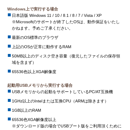
Windows上で実行する場合
日本語版 Windows 11 / 10 / 8.1 / 8 / 7 / Vista / XP
※Microsoftのサポートが終了したOSは、動作保証をいたし
かねます。予めご了承ください。
最新のOS標準のブラウザ
上記のOSが正常に動作するRAM
50MB以上のディスク空き容量（復元したファイルの保存領
域を含まず）
65536色以上XGA解像度
起動用USBメモリから実行する場合
USBメモリからの起動をサポートしているPC/AT互換機
1GHz以上のIntelまたは互換CPU（ARMは除きます）
1GB以上のRAM
65536色XGA解像度以上
※ダウンロード版の場合でUSBブート版をご利用頂くために