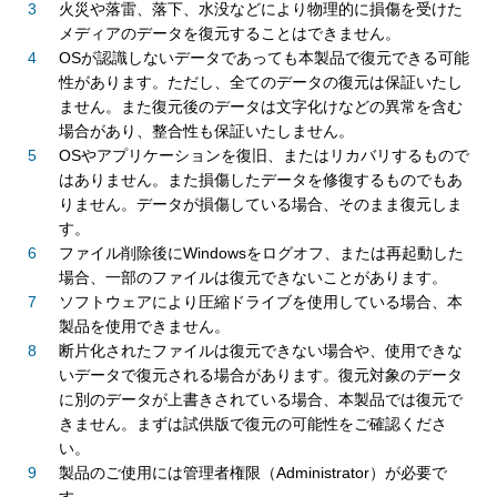
火災や落雷、落下、水没などにより物理的に損傷を受けた
メディアのデータを復元することはできません。
OSが認識しないデータであっても本製品で復元できる可能
性があります。ただし、全てのデータの復元は保証いたし
ません。また復元後のデータは文字化けなどの異常を含む
場合があり、整合性も保証いたしません。
OSやアプリケーションを復旧、またはリカバリするもので
はありません。また損傷したデータを修復するものでもあ
りません。データが損傷している場合、そのまま復元しま
す。
ファイル削除後にWindowsをログオフ、または再起動した
場合、一部のファイルは復元できないことがあります。
ソフトウェアにより圧縮ドライブを使用している場合、本
製品を使用できません。
断片化されたファイルは復元できない場合や、使用できな
いデータで復元される場合があります。復元対象のデータ
に別のデータが上書きされている場合、本製品では復元で
きません。まずは試供版で復元の可能性をご確認くださ
い。
製品のご使用には管理者権限（Administrator）が必要で