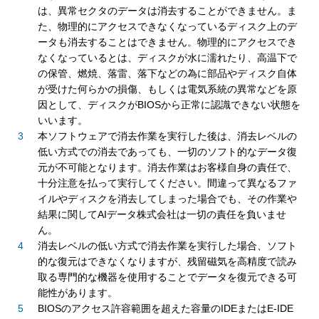
は、異常セクタのデータは消去することができません。ま
た、物理的にアクセスできなくなっているディスク上のデ
ータも消去することはできません。物理的にアクセスでき
なくなっているとは、ディスクが水に濡れたり、高温下で
の保管、燃焼、落雷、落下などの為に部品やディスク自体
が受けた何らかの損傷、もしくは電気系統の異常などを原
因として、ディスクがBIOSから正常に認識できない状態を
いいます。
本ソフトウェアで消去作業を実行した後は、消去レベルの
低い方式での消去であっても、一切のソフト的なデータ復
元が不可能となります。消去作業はお客様自身の責任で、
十分注意を払って実行してください。間違って異なるファ
イルやディスクを消去してしまった場合でも、その作業や
結果に関してAIデータ株式会社は一切の責任を負いませ
ん。
消去レベルの低い方式で消去作業を実行した場合、ソフト
的な復元はできなくなりますが、残留磁気を高精度で読み
取る専門的な機器を使用することでデータを復元できる可
能性があります。
BIOSのアクセス許容範囲を超えた容量のIDEまたはE-IDE