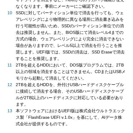
なくなります。事前にメーカーにご確認下さい。
SSDに対してパーティション単位で消去を行っても、ウェ
アレベリングにより物理的に異なる場所に消去書き込みを
行う可能性が高いため、SSDのパーティション単位での消
去は推奨しません。また、BIOS版にて消去レベル4までの
方式の場合、ウェアレベリングにより完全に消去できない
場合がありますので、レベル5以上で消去を行うことを推
奨します。UEFI版では、SSDの消去は、SSD Eraseで消去
することを推奨します。
2TBを超えるHDDにおいて、DOS版プログラムでは、2TB
以上の領域を消去することはできません。CDまたはUSBメ
モリから起動して消去してください。
2TBを超えるHDDを、外付けUSBハードディスクケーブル
に接続して消去する場合、そのUSBハードディスクケーブ
ルが2TB以上のハードディスクに対応している必要があり
ます。
本ソフトウェアにおけるUEFI版は株式会社ウルトラエック
ス製「FlashErase UEFI v.1.0x」を基にして、AIデータ株
式会社が提供するものです。