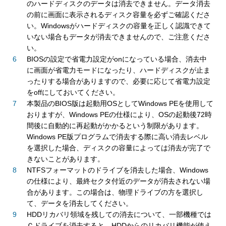
のハードディスクのデータは消去できません。データ消去
の前に画面に表示されるディスク容量を必ずご確認くださ
い。Windowsがハードディスクの容量を正しく認識できて
いない場合もデータが消去できませんので、ご注意くださ
い。
BIOSの設定で省電力設定がonになっている場合、消去中
に画面が省電力モードになったり、ハードディスクが止ま
ったりする場合がありますので、必要に応じて省電力設定
をoffにしておいてください。
本製品のBIOS版は起動用OSとしてWindows PEを使用して
おりますが、Windows PEの仕様により、OSの起動後72時
間後に自動的に再起動がかかるという制限があります。
Windows PE版プログラムで消去する際に高い消去レベル
を選択した場合、ディスクの容量によっては消去が完了で
きないことがあります。
NTFSフォーマットのドライブを消去した場合、Windows
の仕様により、最終セクタ付近のデータが消去されない場
合があります。この場合は、物理ドライブの方を選択し
て、データを消去してください。
HDDリカバリ領域を残しての消去について、一部機種では
Ｃドライブを消去すると、HDDからのリカバリ機能が使え