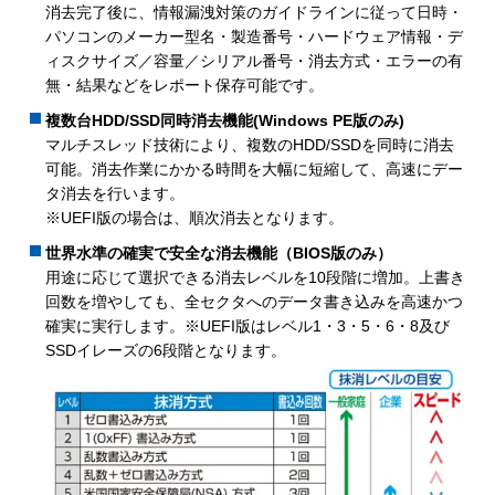
消去完了後に、情報漏洩対策のガイドラインに従って日時・
パソコンのメーカー型名・製造番号・ハードウェア情報・デ
ィスクサイズ／容量／シリアル番号・消去方式・エラーの有
無・結果などをレポート保存可能です。
複数台HDD/SSD同時消去機能(Windows PE版のみ)
マルチスレッド技術により、複数のHDD/SSDを同時に消去
可能。消去作業にかかる時間を大幅に短縮して、高速にデー
タ消去を行います。
※UEFI版の場合は、順次消去となります。
世界水準の確実で安全な消去機能（BIOS版のみ）
用途に応じて選択できる消去レベルを10段階に増加。上書き
回数を増やしても、全セクタへのデータ書き込みを高速かつ
確実に実行します。※UEFI版はレベル1・3・5・6・8及び
SSDイレーズの6段階となります。