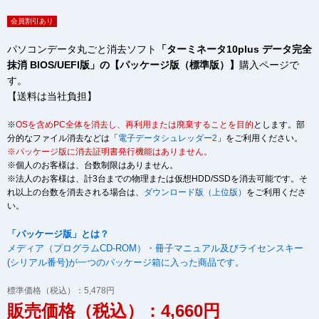
会員割引あり
パソコンデータ丸ごと消去ソフト
「ターミネータ10plus データ完全
抹消 BIOS/UEFI版」の【パッケージ版（標準版）】
購入ページで
す。
【送料は当社負担】
※
OSを含めPC全体を消去し、再利用または廃棄することを目的
とします。部
分的なファイル消去などは「
電子データシュレッダー2
」をご利用ください。
※パッケージ版に消去証明書発行機能はありません。
※個人のお客様は、台数制限はありません。
※法人のお客様は、計3台までの物理または仮想HDD/SSDを消去可能です。そ
れ以上の台数を消去される場合は、
ダウンロード版（上位版）
をご利用くださ
い。
「パッケージ版」とは？
メディア（プログラムCD-ROM）・冊子マニュアル及びライセンスキー
(シリアル番号)が一つのパッケージ箱に入った商品です。
標準価格（税込）：5,478円
販売価格（税込）：4,660円