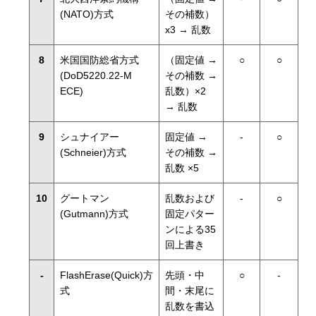
(NATO)方式
その補数）
x3 → 乱数
8
米国国防総省方式
（固定値 →
○
○
(DoD5220.22-M
その補数 →
ECE)
乱数）×2
→ 乱数
9
シュナイアー
固定値 →
-
○
(Schneier)方式
その補数 →
乱数 ×5
10
グートマン
乱数および
-
○
(Gutmann)方式
固定パター
ンによる35
回上書き
-
FlashErase(Quick)方
先頭・中
○
-
式
間・末尾に
乱数を書込