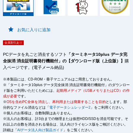
お気に入りに追加
会員割引あり
PCデータを丸ごと消去するソフト
「ターミネータ10plus データ完
全抹消 消去証明書発行機能付」の【ダウンロード版（上位版）】
購
入ページです。(電子メール納品)
※本製品には、CD-ROM・冊子マニュアルはご用意しておりません。
※「ターミネータ10plus データ完全抹消 消去証明書発行機能付」のダウンロー
ド版をご利用いただくためには、
起動用メディア（USBメモリまたはCD）の作
成が必要
です。
※
OSを含めPC全体を消去し、再利用または廃棄することを目的
とします。部
分的なファイル消去などは「
電子データシュレッダー2
」をご利用ください。
※個人のお客様は、台数制限はありません。
※法人のお客様は、計3台までの物理または仮想HDD/SSDを消去可能です。そ
れ以上の台数を消去される場合は、法人向けライセンス版をご検討ください。
詳細は「
AIデータ法人向け製品ガイド
」をご覧ください。