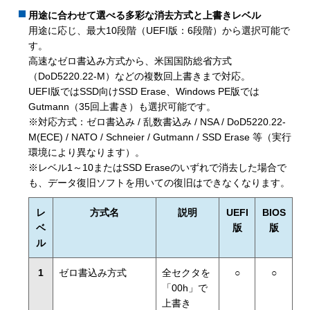
用途に合わせて選べる多彩な消去方式と上書きレベル
用途に応じ、最大10段階（UEFI版：6段階）から選択可能で
す。
高速なゼロ書込み方式から、米国国防総省方式
（DoD5220.22-M）などの複数回上書きまで対応。
UEFI版ではSSD向けSSD Erase、Windows PE版では
Gutmann（35回上書き）も選択可能です。
※対応方式：ゼロ書込み / 乱数書込み / NSA / DoD5220.22-
M(ECE) / NATO / Schneier / Gutmann / SSD Erase 等（実行
環境により異なります）。
※レベル1～10またはSSD Eraseのいずれで消去した場合で
も、データ復旧ソフトを用いての復旧はできなくなります。
レ
方式名
説明
UEFI
BIOS
ベ
版
版
ル
1
ゼロ書込み方式
全セクタを
○
○
「00h」で
上書き