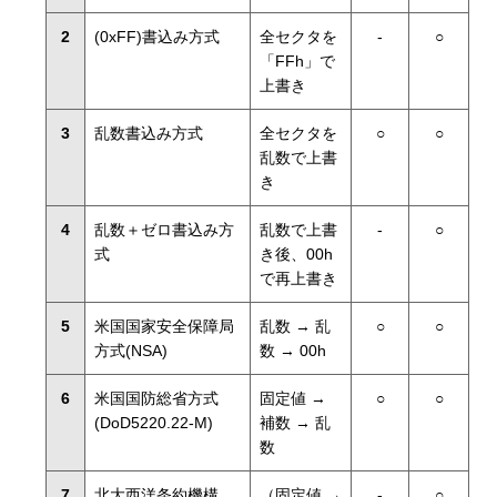
2
(0xFF)書込み方式
全セクタを
-
○
「FFh」で
上書き
3
乱数書込み方式
全セクタを
○
○
乱数で上書
き
4
乱数＋ゼロ書込み方
乱数で上書
-
○
式
き後、00h
で再上書き
5
米国国家安全保障局
乱数 → 乱
○
○
方式(NSA)
数 → 00h
6
米国国防総省方式
固定値 →
○
○
(DoD5220.22-M)
補数 → 乱
数
7
北大西洋条約機構
（固定値 →
-
○