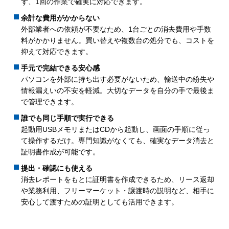
ず、1回の作業で確実に対応できます。
余計な費用がかからない
外部業者への依頼が不要なため、1台ごとの消去費用や手数
料がかかりません。買い替えや複数台の処分でも、コストを
抑えて対応できます。
手元で完結できる安心感
パソコンを外部に持ち出す必要がないため、輸送中の紛失や
情報漏えいの不安を軽減。大切なデータを自分の手で最後ま
で管理できます。
誰でも同じ手順で実行できる
起動用USBメモリまたはCDから起動し、画面の手順に従っ
て操作するだけ。専門知識がなくても、確実なデータ消去と
証明書作成が可能です。
提出・確認にも使える
消去レポートをもとに証明書を作成できるため、リース返却
や業務利用、フリーマーケット・譲渡時の説明など、相手に
安心して渡すための証明としても活用できます。