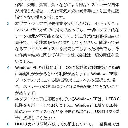
保管、焼却、落雷、落下などにより部品やストレージ自体
が損傷した場合、または電気系統の異常等により正常に認
識できない場合を指します。
本ソフトウェアで消去作業を実行した後は、セキュリティ
レベルの低い方式での消去であっても、一切のソフト的な
データ復元が不可能となります。消去作業はお客様自身の
責任で、十分注意を払って実行してください。間違って異
なるファイルやディスクを消去してしまった場合でも、そ
の作業や結果に関してAIデータ株式会社は一切の責任を負
いません。
Windows PEの仕様により、OSの起動後72時間後に自動的
に再起動がかかるという制限があります。Windows PE版
プログラムで消去する際に高い消去レベルを選択した場
合、ストレージの容量によっては消去が完了できないこと
があります。
本ソフトウェアに搭載されているWindows PEは、USB3.0
以降をサポートしておりません。Windows PE版でUSB接
続のハードディスクなどを消去する場合は、USB1.1/2.0端
子に接続してください。
HDDリカバリ領域を残しての消去について、一部機種では