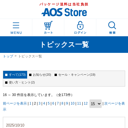
パッケージ送料は当社負担
トピックス一覧
トップ
トピックス一覧
すべて(173)
お知らせ(20)
セール・キャンペーン(19)
使い方・ヒント(2)
16 ～ 30 件目を表示しています。（全173件）
前ページを表示
|
1
| 2 |
3
|
4
|
5
|
6
|
7
|
8
|
9
|
10
|
11
|
12
|
次ページを表
示
2025/10/10